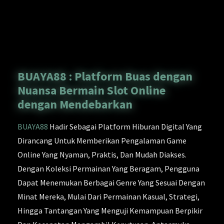
BUAYA88 : Platform Buas dengan
Nuansa Bermain Slot Online
dengan Mendebarkan
BUAYA88
Hadir Sebagai Platform Hiburan Digital Yang
Dirancang Untuk Memberikan Pengalaman Game
Online Yang Nyaman, Praktis, Dan Mudah Diakses.
Dengan Koleksi Permainan Yang Beragam, Pengguna
Dapat Menemukan Berbagai Genre Yang Sesuai Dengan
Minat Mereka, Mulai Dari Permainan Kasual, Strategi,
Hingga Tantangan Yang Menguji Kemampuan Berpikir