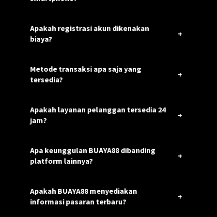
Apakah registrasi akun dikenakan
biaya?
Metode transaksi apa saja yang
tersedia?
Apakah layanan pelanggan tersedia 24
jam?
Apa keunggulan BUAYA88 dibanding
platform lainnya?
Apakah BUAYA88 menyediakan
informasi pasaran terbaru?