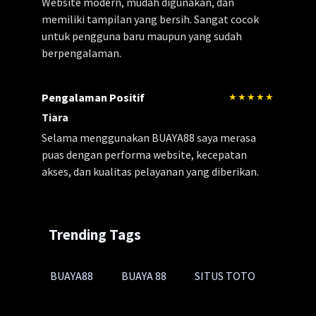
Website modern, mudah digunakan, dan
memiliki tampilan yang bersih. Sangat cocok
untuk pengguna baru maupun yang sudah
berpengalaman.
Pengalaman Positif
★★★★★
Tiara
Selama menggunakan BUAYA88 saya merasa
puas dengan performa website, kecepatan
akses, dan kualitas pelayanan yang diberikan.
Trending Tags
BUAYA88
BUAYA 88
SITUS TOTO