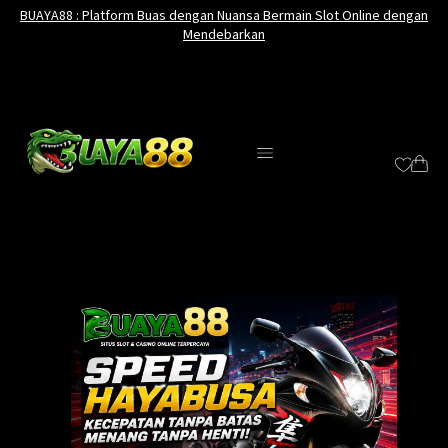
BUAYA88 : Platform Buas dengan Nuansa Bermain Slot Online dengan
Mendebarkan