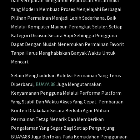
Dan Kecepatan Mengambil Keputusan. Antarmuka
Yang Modern Membuat Proses Menjelajahi Berbagai
Pilihan Permainan Menjadi Lebih Sederhana, Baik
Melalui Komputer Maupun Perangkat Seluler. Setiap
Kategori Disusun Secara Rapi Sehingga Pengguna
Dapat Dengan Mudah Menemukan Permainan Favorit
Tanpa Harus Menghabiskan Banyak Waktu Untuk
Mencari.
Selain Menghadirkan Koleksi Permainan Yang Terus
Diperbarui,
BUAYA 88
Juga Mengutamakan
Kenyamanan Pengguna Melalui Performa Platform
Yang Stabil Dan Waktu Akses Yang Cepat. Pembaruan
Konten Dilakukan Secara Berkala Agar Pilihan
Permainan Tetap Menarik Dan Memberikan
Pengalaman Yang Segar Bagi Setiap Pengunjung.
BUAYA88 Juga Berfokus Pada Kemudahan Penggunaan