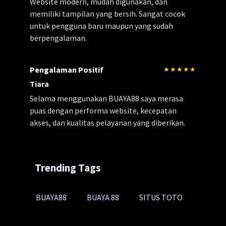
Website modern, mudah digunakan, dan
memiliki tampilan yang bersih. Sangat cocok
untuk pengguna baru maupun yang sudah
berpengalaman.
Pengalaman Positif
★★★★★
Tiara
Selama menggunakan BUAYA88 saya merasa
puas dengan performa website, kecepatan
akses, dan kualitas pelayanan yang diberikan.
Trending Tags
BUAYA88
BUAYA 88
SITUS TOTO